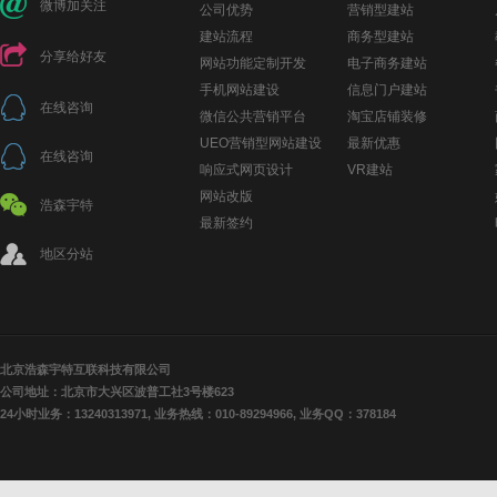
微博加关注
公司优势
营销型建站
建站流程
商务型建站
分享给好友
网站功能定制开发
电子商务建站
手机网站建设
信息门户建站
在线咨询
微信公共营销平台
淘宝店铺装修
UEO营销型网站建设
最新优惠
在线咨询
响应式网页设计
VR建站
网站改版
浩森宇特
最新签约
地区分站
北京浩森宇特互联科技有限公司
公司地址：北京市大兴区波普工社3号楼623
24小时业务：13240313971, 业务热线：010-89294966, 业务QQ：378184