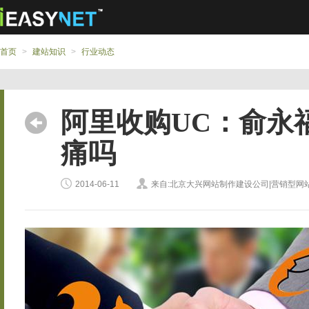
首页
>
建站知识
>
行业动态
阿里收购UC：俞永
痛吗
2014-06-11
来自:北京大兴网站制作建设公司|营销型网