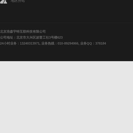
地区分站
北京浩森宇特互联科技有限公司
公司地址：北京市大兴区波普工社3号楼623
24小时业务：13240313971, 业务热线：010-89294966, 业务QQ：378184