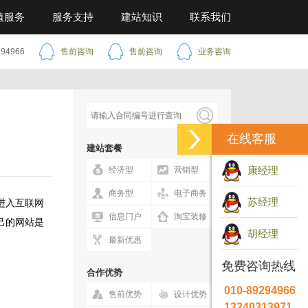
值服务
服务支持
建站知识
联系我们
294966
售前咨询
售前咨询
业务咨询
在线客服
建站套餐
康经理
经济型
营销型
商务型
电子商务
苏经理
进入互联网
信息门户
淘宝装修
己的网站是
胡经理
最新优惠
免费咨询热线
合作优势
010-89294966
售前优势
设计优势
13240313971