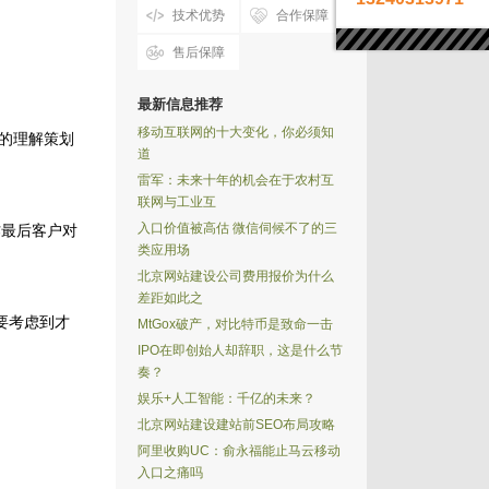
技术优势
合作保障
售后保障
最新信息推荐
移动互联网的十大变化，你必须知
的理解策划
道
雷军：未来十年的机会在于农村互
联网与工业互
入口价值被高估 微信伺候不了的三
最后客户对
类应用场
北京网站建设公司费用报价为什么
差距如此之
要考虑到才
MtGox破产，对比特币是致命一击
IPO在即创始人却辞职，这是什么节
奏？
娱乐+人工智能：千亿的未来？
北京网站建设建站前SEO布局攻略
阿里收购UC：俞永福能止马云移动
入口之痛吗