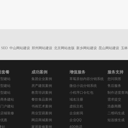
SEO
中山网站建设
郑州网站建设
北京网站改版
新乡网站建设
昆山网站建设
玉林
站套餐
成功案例
增值服务
服务支持
济型建站
集团企业案例
草莓原创内容分销系统
您问我答
销型建站
房产建筑案例
微信小说分销系统
售后服务
务型建站
教育培训案例
小程序口令红包
制作进度查询
子商务建站
餐饮食品案例
域名注册
需求提交
息门户建站
书画艺术案例
虚拟主机
浩森商圈
宝店铺装修
商业贸易案例
企业邮局
二维码生成
新优惠
网店商城案例
企业QQ
短连接生成
建站
家居装修案例
400电话