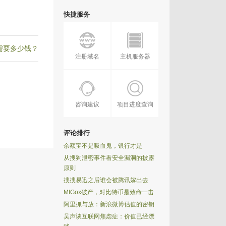
快捷服务
需要多少钱？
注册域名
主机服务器
咨询建议
项目进度查询
评论排行
余额宝不是吸血鬼，银行才是
从搜狗泄密事件看安全漏洞的披露
原则
搜搜易迅之后谁会被腾讯嫁出去
MtGox破产，对比特币是致命一击
阿里抓与放：新浪微博估值的密钥
吴声谈互联网焦虑症：价值已经漂