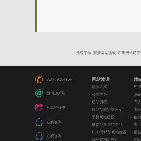
浩森宇特
安康网站建设
广州网站建设
网站建设
建
010-89294966
解决方案
经
微博加关注
公司优势
营
建站流程
商
分享给好友
网站功能定制开发
电
手机网站建设
信
在线咨询
微信公共营销平台
淘
UEO营销型网站建设
最
在线咨询
响应式网页设计
VR