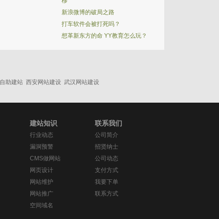
移
新浪微博的破局之路
打车软件会被打死吗？
想革新东方的命 YY教育怎么玩？
自助建站
西安网站建设
武汉网站建设
建站知识
联系我们
行业动态
公司简介
漏洞预警
招贤纳士
CMS做网站
公司动态
网页设计
支付方式
网站维护
我要下单
网站推广
联系方式
空间域名