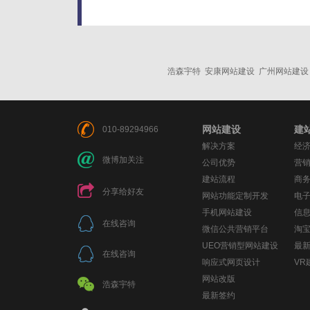
浩森宇特
安康网站建设
广州网站建设
网站建设
建
010-89294966
解决方案
经
微博加关注
公司优势
营
建站流程
商
分享给好友
网站功能定制开发
电
手机网站建设
信
在线咨询
微信公共营销平台
淘
UEO营销型网站建设
最
在线咨询
响应式网页设计
VR
网站改版
浩森宇特
最新签约