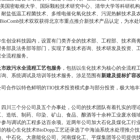
司、美国密歇根大学、国际颗粒技术研究中心、清华大学等科研机
、耐盐低温工程菌技术、多维电催化氧化技术、污泥热解技术及
及BioComb技术双双获得北京市重点推介新技术产品认定，为水
学生创业科技园内，设置有门类齐全的技术部、工程部、技术商
财务部及法务部等部门，实现了集技术咨询、技术研发及投资、
营全流程服务。
及市政污水全流程工艺包服务
，包括以生化技术为核心的全流程
咨询、系统调试及培训等技术服务。涉足范围有
新建及提标扩容
司合作以特色鲜明的TIO技术投资模式参与部分投资，极大地
、四川三个分公司及五个办事处，公司的技术团队有着扎实的理
工、造纸、制药、印染、矿山、食品、酿酒等十余种工业废水领
并参与调试的工程多达百余项。近两年公司加大石化及煤化工行
的核心生化技术BioDopp工艺还录选了中海油系统水处理推介
油、中石化、大唐能化公司、河南煤化工、平煤集团等公司提供