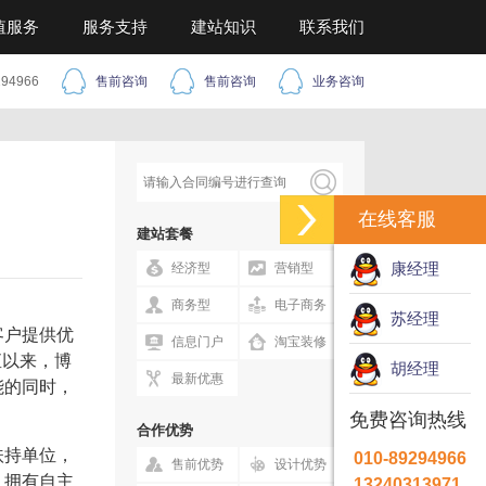
值服务
服务支持
建站知识
联系我们
294966
售前咨询
售前咨询
业务咨询
在线客服
建站套餐
康经理
经济型
营销型
商务型
电子商务
苏经理
客户提供优
信息门户
淘宝装修
直以来，博
胡经理
最新优惠
能的同时，
免费咨询热线
合作优势
扶持单位，
010-89294966
售前优势
设计优势
，拥有自主
13240313971