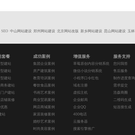
SEO
中山网站建设
郑州网站建设
北京网站改版
新乡网站建设
昆山网站建设
玉林
站套餐
成功案例
增值服务
服务支持
济型建站
集团企业案例
草莓原创内容分销系统
您问我答
销型建站
房产建筑案例
微信小说分销系统
售后服务
务型建站
教育培训案例
小程序口令红包
制作进度查询
子商务建站
餐饮食品案例
域名注册
需求提交
息门户建站
书画艺术案例
虚拟主机
浩森商圈
宝店铺装修
商业贸易案例
企业邮局
二维码生成
新优惠
网店商城案例
企业QQ
短连接生成
建站
家居装修案例
400电话
婚纱艺术案例
云服务器
时尚美容案例
搜索引擎推广