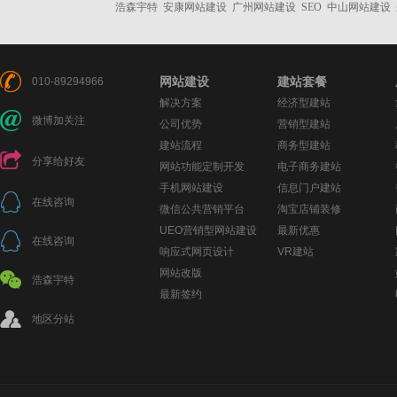
浩森宇特
安康网站建设
广州网站建设
SEO
中山网站建设
网站建设
建站套餐
010-89294966
解决方案
经济型建站
微博加关注
公司优势
营销型建站
建站流程
商务型建站
分享给好友
网站功能定制开发
电子商务建站
手机网站建设
信息门户建站
在线咨询
微信公共营销平台
淘宝店铺装修
UEO营销型网站建设
最新优惠
在线咨询
响应式网页设计
VR建站
网站改版
浩森宇特
最新签约
地区分站