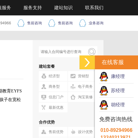
值服务
服务支持
建站知识
联系我们
294966
售前咨询
售前咨询
业务咨询
在线客服
建站套餐
康经理
经济型
营销型
商务型
电子商务
苏经理
教育EYFS
信息门户
淘宝装修
孩子在宽松
胡经理
最新优惠
免费咨询热线
合作优势
010-89294966
售前优势
设计优势
13240313971