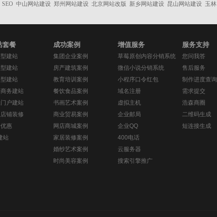
SEO
中山网站建设
郑州网站建设
北京网站改版
新乡网站建设
昆山网站建设
玉林
站套餐
成功案例
增值服务
服务支持
济型建站
集团企业案例
草莓原创内容分销系统
您问我答
销型建站
房产建筑案例
微信小说分销系统
售后服务
务型建站
教育培训案例
小程序口令红包
制作进度查询
子商务建站
餐饮食品案例
域名注册
需求提交
息门户建站
书画艺术案例
虚拟主机
浩森商圈
宝店铺装修
商业贸易案例
企业邮局
二维码生成
新优惠
网店商城案例
企业QQ
短连接生成
建站
家居装修案例
400电话
婚纱艺术案例
云服务器
时尚美容案例
搜索引擎推广