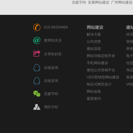
浩森宇特
安康网站建设
广州网站建设
网站建设
建
010-89294966
解决方案
经
微博加关注
公司优势
营
建站流程
商
分享给好友
网站功能定制开发
电
手机网站建设
信
在线咨询
微信公共营销平台
淘
UEO营销型网站建设
最
在线咨询
响应式网页设计
VR
网站改版
浩森宇特
最新签约
地区分站