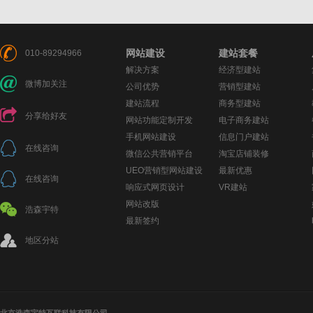
网站建设
建站套餐
010-89294966
解决方案
经济型建站
微博加关注
公司优势
营销型建站
建站流程
商务型建站
分享给好友
网站功能定制开发
电子商务建站
手机网站建设
信息门户建站
在线咨询
微信公共营销平台
淘宝店铺装修
UEO营销型网站建设
最新优惠
在线咨询
响应式网页设计
VR建站
网站改版
浩森宇特
最新签约
地区分站